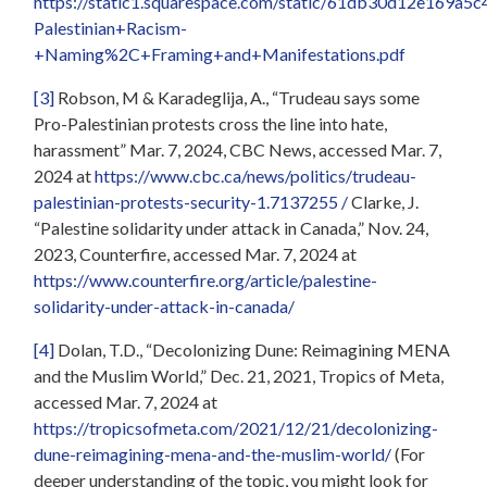
https://static1.squarespace.com/static/61db30d12e169
Palestinian+Racism-
+Naming%2C+Framing+and+Manifestations.pdf
[3]
Robson, M & Karadeglija, A., “Trudeau says some
Pro-Palestinian protests cross the line into hate,
harassment” Mar. 7, 2024, CBC News, accessed Mar. 7,
2024 at
https://www.cbc.ca/news/politics/trudeau-
palestinian-protests-security-1.7137255 /
Clarke, J.
“Palestine solidarity under attack in Canada,” Nov. 24,
2023, Counterfire, accessed Mar. 7, 2024 at
https://www.counterfire.org/article/palestine-
solidarity-under-attack-in-canada/
[4]
Dolan, T.D., “Decolonizing Dune: Reimagining MENA
and the Muslim World,” Dec. 21, 2021, Tropics of Meta,
accessed Mar. 7, 2024 at
https://tropicsofmeta.com/2021/12/21/decolonizing-
dune-reimagining-mena-and-the-muslim-world/
(For
deeper understanding of the topic, you might look for