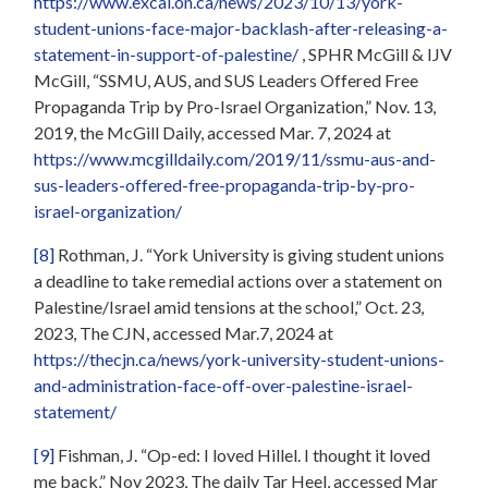
https://www.excal.on.ca/news/2023/10/13/york-
student-unions-face-major-backlash-after-releasing-a-
statement-in-support-of-palestine/
, SPHR McGill & IJV
McGill, “SSMU, AUS, and SUS Leaders Offered Free
Propaganda Trip by Pro-Israel Organization,” Nov. 13,
2019, the McGill Daily, accessed Mar. 7, 2024 at
https://www.mcgilldaily.com/2019/11/ssmu-aus-and-
sus-leaders-offered-free-propaganda-trip-by-pro-
israel-organization/
[8]
Rothman, J. “York University is giving student unions
a deadline to take remedial actions over a statement on
Palestine/Israel amid tensions at the school,” Oct. 23,
2023, The CJN, accessed Mar.7, 2024 at
https://thecjn.ca/news/york-university-student-unions-
and-administration-face-off-over-palestine-israel-
statement/
[9]
Fishman, J. “Op-ed: I loved Hillel. I thought it loved
me back,” Nov 2023, The daily Tar Heel, accessed Mar