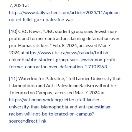
7, 2024 at
https://www.dailytarheel.com/article/2023/11/opinion-
op-ed-hillel-gaza-palestine-war
[10]
CBC News, “UBC student group sues Jewish non-
profit and former contractor, claiming defamation over
pro-Hamas stickers,” Feb. 8, 2024, accessed Mar 7,
2024 at
https://www.cbc.ca/news/canada/british-
columbia/ubc-student-group-sues-jewish-non-profit-
former-contractor-over-defamation-1.7109363
[11]
Waterloo for Palestine, “Tell Laurier University that
Islamophobia and Anti-Palestinian Racism will not be
Tolerated on Campus,” accessed Mar. 7, 2024 at
https://actionnetwork.org/letters/tell-laurier-
university-that-islamophobia-and-anti-palestinian-
racism-will-not-be-tolerated-on-campus?
source=direct_link