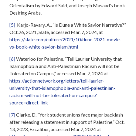
Orientalism by Edward Said, and Joseph Masaad’s book
Desiring Arabs.
[5]
Karjo-Ravary, A., “Is Dune a White Savior Narrative?”
Oct.26, 2021, Slate, accessed Mar. 7, 2024, at
https://slate.com/culture/2021/10/dune-2021-movie-
vs-book-white-savior-islam.html
[6]
Waterloo for Palestine, “Tell Laurier University that
Islamophobia and Anti-Palestinian Racism will not be
Tolerated on Campus,” accessed Mar. 7, 2024 at
https://actionnetwork.org/letters/tell-laurier-
university-that-islamophobia-and-anti-palestinian-
racism-will-not-be-tolerated-on-campus?
source=direct_link
[7]
Clarke, D. “York student unions face major backlash
after releasing a statement in support of Palestine,” Oct.
13, 2023, Excalibur, accessed Mar.7, 2024 at