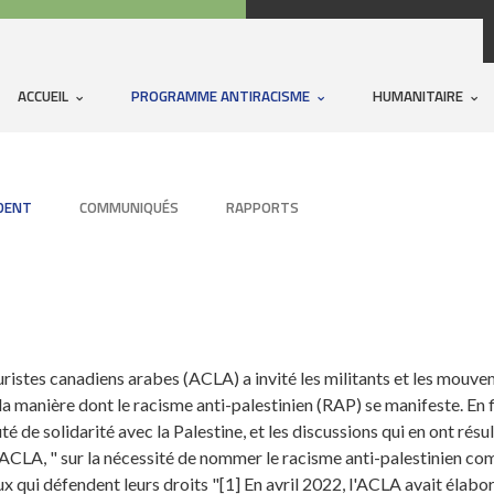
ACCUEIL
PROGRAMME ANTIRACISME
HUMANITAIRE
IDENT
COMMUNIQUÉS
RAPPORTS
ristes canadiens arabes (ACLA) a invité les militants et les mouvem
la manière dont le racisme anti-palestinien (RAP) se manifeste. En 
de solidarité avec la Palestine, et les discussions qui en ont résul
l'ACLA, " sur la nécessité de nommer le racisme anti-palestinien c
ux qui défendent leurs droits "[1] En avril 2022, l'ACLA avait élabor