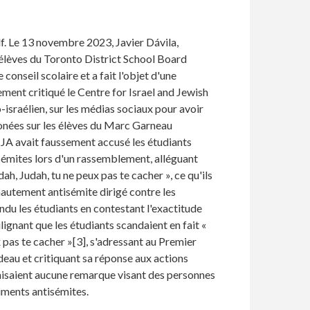
f. Le 13 novembre 2023, Javier Dávila,
s élèves du Toronto District School Board
conseil scolaire et a fait l'objet d'une
ment critiqué le Centre for Israel and Jewish
-israélien, sur les médias sociaux pour avoir
onées sur les élèves du Marc Garneau
CIJA avait faussement accusé les étudiants
sémites lors d'un rassemblement, alléguant
dah, Judah, tu ne peux pas te cacher », ce qu'ils
autement antisémite dirigé contre les
endu les étudiants en contestant l'exactitude
ignant que les étudiants scandaient en fait «
 pas te cacher »[3], s'adressant au Premier
deau et critiquant sa réponse aux actions
 faisaient aucune remarque visant des personnes
iments antisémites.