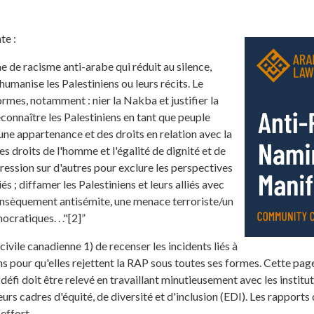
te :
e de racisme anti-arabe qui réduit au silence,
humanise les Palestiniens ou leurs récits. Le
rmes, notamment : nier la Nakba et justifier la
econnaître les Palestiniens en tant que peuple
une appartenance et des droits en relation avec la
es droits de l'homme et l'égalité de dignité et de
pression sur d'autres pour exclure les perspectives
iés ; diffamer les Palestiniens et leurs alliés avec
trinsèquement antisémite, une menace terroriste/un
ratiques. . ."[2]”
ivile canadienne 1) de recenser les incidents liés à
ions pour qu'elles rejettent la RAP sous toutes ses formes. Cette pa
 défi doit être relevé en travaillant minutieusement avec les instit
leurs cadres d'équité, de diversité et d'inclusion (EDI). Les rapport
effort.