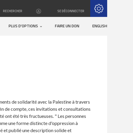
S'inscrire avec RSS
RECHERCHER
·
·
SE DÉCONNECTER
PLUS D'OPTIONS
FAIRE UN DON
ENGLISH
ents de solidarité avec la Palestine à travers
fin de compte, ces invitations et consultations
té ont été très fructueuses. " Les personnes
omme une forme distincte d'oppression à
é et publié une description solide et