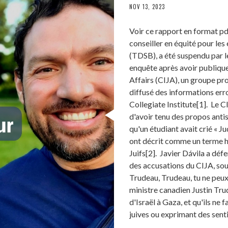
NOV 13, 2023
Voir ce rapport en format pd
conseiller en équité pour le
(TDSB), a été suspendu par le 
enquête après avoir publique
Affairs (CIJA), un groupe pro
diffusé des informations err
Collegiate Institute[1]. Le 
d'avoir tenu des propos anti
qu'un étudiant avait crié « Ju
ont décrit comme un terme h
Juifs[2]. Javier Dávila a déf
des accusations du CIJA, soul
Trudeau, Trudeau, tu ne peux
ministre canadien Justin Tru
d'Israël à Gaza, et qu'ils ne
juives ou exprimant des sent