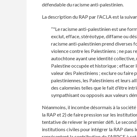
défendable du racisme anti-palestinien.
La description du RAP par l'ACLA est la suivan
“"Le racisme anti-palestinien est une form
exclut, efface, stéréotype, diffame ou dés
racisme anti-palestinien prend diverses fo
violence contre les Palestiniens ; ne pas r
autochtone ayant une identité collective, 
Palestine occupée et historique ; effacer l
valeur des Palestiniens ; exclure ou faire 
palestiniennes, les Palestiniens et leurs all
des calomnies telles que le fait d'être in
sympathisant ou opposés aux valeurs démoc
Néanmoins, il incombe désormais à la société c
la RAP et 2) de faire pression sur les institut
tentative de relever le premier défi. Le second
institutions civiles pour intégrer la RAP dans 
représentent la contribution de l'ARPCF à cet 