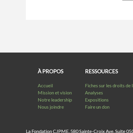
À PROPOS
RESSOURCES
Accueil
Fiches sur les droits de
Mission et vision
Analyses
Notre leadership
Expositions
Nous joindre
Faire un don
La Fondation CJPME, 580 Sainte-Croix Ave, Suite 05