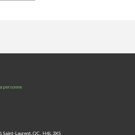
 la personne
0, Saint-Laurent, QC, H4L 3X5